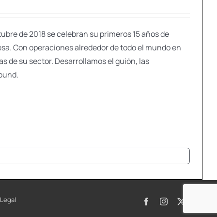
tubre de 2018 se celebran su primeros 15 años de
resa. Con operaciones alrededor de todo el mundo en
as de su sector. Desarrollamos el guión, las
sound.
 Legal
Facebook
Instagram
X
Pinte