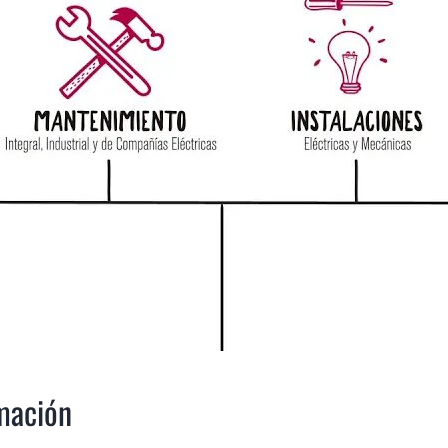
Animación
Audiovisual
imación