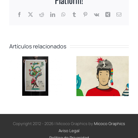
Platform!
Facebook
X
Reddit
LinkedIn
WhatsApp
Tumblr
Pinterest
Vk
Xing
Correo
electrón
Micoco
Artículos relacionados
Graphics
«How much
Ya estamos
imagination
aquí!
is there in
your world?»
Copyright 2012 - 2026 | Micoco Graphics
by
Micoco Graphics
Aviso Legal
Política de Privacidad